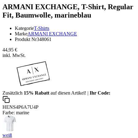
ARMANI EXCHANGE,
T-Shirt, Regular
Fit, Baumwolle, marineblau
Kategorie
T-Shirts
Marke
ARMANI EXCHANGE
Produkt Nr
348061
44,95 €
inkl. MwSt.
Zusätzlich
15% Rabatt
auf diesen Artikel! |
Ihr Code:
HENS4P6A7U4P
Farbe:
marine
weiß