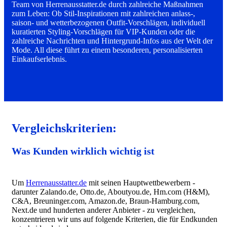
Team von Herrenausstatter.de durch zahlreiche Maßnahmen
zum Leben: Ob Stil-Inspirationen mit zahlreichen anlass-,
saison- und wetterbezogenen Outfit-Vorschlägen, individuell
kuratierten Styling-Vorschlägen für VIP-Kunden oder die
zahlreiche Nachrichten und Hintergrund-Infos aus der Welt der
Mode. All diese führt zu einem besonderen, personalisierten
Einkaufserlebnis.
Vergleichskriterien:
Was Kunden wirklich wichtig ist
Um
Herrenausstatter.de
mit seinen Hauptwettbewerbern -
darunter Zalando.de, Otto.de, Aboutyou.de, Hm.com (H&M),
C&A, Breuninger.com, Amazon.de, Braun-Hamburg.com,
Next.de und hunderten anderer Anbieter - zu vergleichen,
konzentrieren wir uns auf folgende Kriterien, die für Endkunden