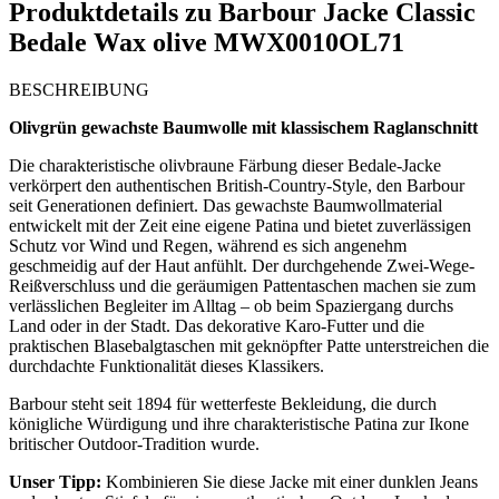
Produktdetails zu
Barbour Jacke Classic
Bedale Wax olive MWX0010OL71
BESCHREIBUNG
Olivgrün gewachste Baumwolle mit klassischem Raglanschnitt
Die charakteristische olivbraune Färbung dieser Bedale-Jacke
verkörpert den authentischen British-Country-Style, den Barbour
seit Generationen definiert. Das gewachste Baumwollmaterial
entwickelt mit der Zeit eine eigene Patina und bietet zuverlässigen
Schutz vor Wind und Regen, während es sich angenehm
geschmeidig auf der Haut anfühlt. Der durchgehende Zwei-Wege-
Reißverschluss und die geräumigen Pattentaschen machen sie zum
verlässlichen Begleiter im Alltag – ob beim Spaziergang durchs
Land oder in der Stadt. Das dekorative Karo-Futter und die
praktischen Blasebalgtaschen mit geknöpfter Patte unterstreichen die
durchdachte Funktionalität dieses Klassikers.
Barbour steht seit 1894 für wetterfeste Bekleidung, die durch
königliche Würdigung und ihre charakteristische Patina zur Ikone
britischer Outdoor-Tradition wurde.
Unser Tipp:
Kombinieren Sie diese Jacke mit einer dunklen Jeans