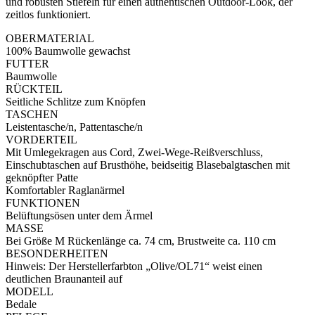
und robusten Stiefeln für einen authentischen Outdoor-Look, der
zeitlos funktioniert.
OBERMATERIAL
100% Baumwolle gewachst
FUTTER
Baumwolle
RÜCKTEIL
Seitliche Schlitze zum Knöpfen
TASCHEN
Leistentasche/n, Pattentasche/n
VORDERTEIL
Mit Umlegekragen aus Cord, Zwei-Wege-Reißverschluss,
Einschubtaschen auf Brusthöhe, beidseitig Blasebalgtaschen mit
geknöpfter Patte
Komfortabler Raglanärmel
FUNKTIONEN
Belüftungsösen unter dem Ärmel
MASSE
Bei Größe M Rückenlänge ca. 74 cm, Brustweite ca. 110 cm
BESONDERHEITEN
Hinweis: Der Herstellerfarbton „Olive/OL71“ weist einen
deutlichen Braunanteil auf
MODELL
Bedale