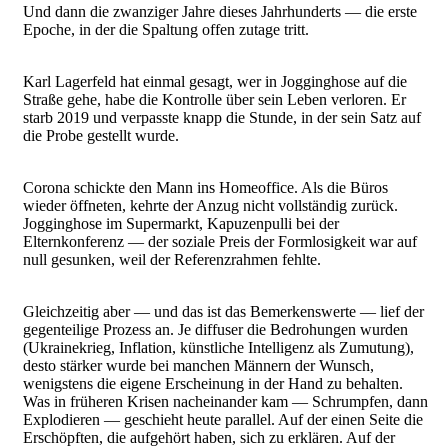
Und dann die zwanziger Jahre dieses Jahrhunderts — die erste
Epoche, in der die Spaltung offen zutage tritt.
Karl Lagerfeld hat einmal gesagt, wer in Jogginghose auf die
Straße gehe, habe die Kontrolle über sein Leben verloren. Er
starb 2019 und verpasste knapp die Stunde, in der sein Satz auf
die Probe gestellt wurde.
Corona schickte den Mann ins Homeoffice. Als die Büros
wieder öffneten, kehrte der Anzug nicht vollständig zurück.
Jogginghose im Supermarkt, Kapuzenpulli bei der
Elternkonferenz — der soziale Preis der Formlosigkeit war auf
null gesunken, weil der Referenzrahmen fehlte.
Gleichzeitig aber — und das ist das Bemerkenswerte — lief der
gegenteilige Prozess an. Je diffuser die Bedrohungen wurden
(Ukrainekrieg, Inflation, künstliche Intelligenz als Zumutung),
desto stärker wurde bei manchen Männern der Wunsch,
wenigstens die eigene Erscheinung in der Hand zu behalten.
Was in früheren Krisen nacheinander kam — Schrumpfen, dann
Explodieren — geschieht heute parallel. Auf der einen Seite die
Erschöpften, die aufgehört haben, sich zu erklären. Auf der