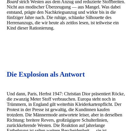
Board
strich Westen aus dem Anzug und reduzierte Stoffbreiten.
Nicht aus modischer Überzeugung — aus Mangel. Was dabei
entstand, prägte den Nachkriegsanzug und wirkte bis in die
fünfziger Jahre nach. Die ruhige, schlanke Silhouette des
Herrenanzugs, die wir heute als zeitlos lesen, ist teilweise ein
Kind dieser Rationierung.
Die Explosion als Antwort
Und dann, Paris, Herbst 1947: Christian Dior präsentiert Röcke,
die zwanzig Meter Stoff verbrauchen. Europa steht noch in
Trümmern, in England gilt weiterhin Kleiderkartenpflicht. Der
Protest in der Presse ist gewaltig, die Kundinnen kaufen
trotzdem. Die Männermode antwortete leiser, aber in derselben
Richtung: breitere Revers, großzügigere Schulterlinien,
zurückkehrende Westen. Die Reaktion auf jahrelange
Entbehrung ist selten weitere Bescheidenheit — sie ist