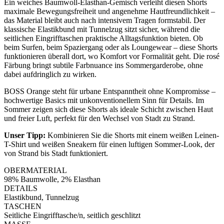
Ein weiches Baumwoll-Elasthan-Gemisch verleiht diesen Shorts
maximale Bewegungsfreiheit und angenehme Hautfreundlichkeit –
das Material bleibt auch nach intensivem Tragen formstabil. Der
klassische Elastikbund mit Tunnelzug sitzt sicher, während die
seitlichen Eingrifftaschen praktische Alltagsfunktion bieten. Ob
beim Surfen, beim Spaziergang oder als Loungewear – diese Shorts
funktionieren überall dort, wo Komfort vor Formalität geht. Die rosé
Färbung bringt subtile Farbnuance ins Sommergarderobe, ohne
dabei aufdringlich zu wirken.
BOSS Orange steht für urbane Entspanntheit ohne Kompromisse –
hochwertige Basics mit unkonventionellem Sinn für Details. Im
Sommer zeigen sich diese Shorts als ideale Schicht zwischen Haut
und freier Luft, perfekt für den Wechsel von Stadt zu Strand.
Unser Tipp:
Kombinieren Sie die Shorts mit einem weißen Leinen-
T-Shirt und weißen Sneakern für einen luftigen Sommer-Look, der
von Strand bis Stadt funktioniert.
OBERMATERIAL
98% Baumwolle, 2% Elasthan
DETAILS
Elastikbund, Tunnelzug
TASCHEN
Seitliche Eingrifftasche/n, seitlich geschlitzt