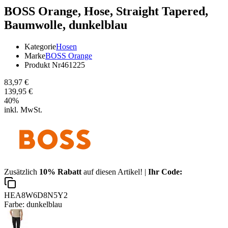
BOSS Orange,
Hose, Straight Tapered,
Baumwolle, dunkelblau
Kategorie
Hosen
Marke
BOSS Orange
Produkt Nr
461225
83,97 €
139,95 €
40
%
inkl. MwSt.
Zusätzlich
10% Rabatt
auf diesen Artikel! |
Ihr Code:
HEA8W6D8N5Y2
Farbe:
dunkelblau