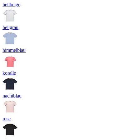
hellbeige
hellgrau
himmelblau
koralle
nachtblau
rose