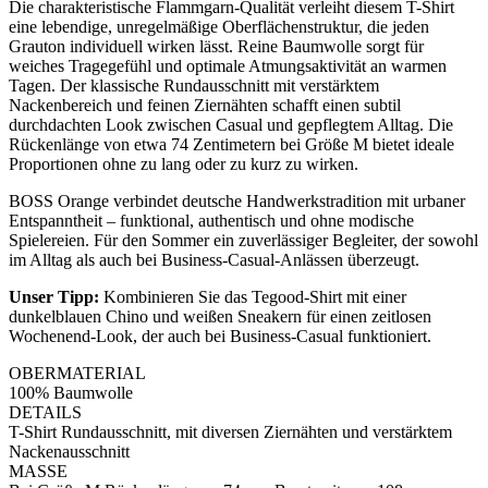
Die charakteristische Flammgarn-Qualität verleiht diesem T-Shirt
eine lebendige, unregelmäßige Oberflächenstruktur, die jeden
Grauton individuell wirken lässt. Reine Baumwolle sorgt für
weiches Tragegefühl und optimale Atmungsaktivität an warmen
Tagen. Der klassische Rundausschnitt mit verstärktem
Nackenbereich und feinen Ziernähten schafft einen subtil
durchdachten Look zwischen Casual und gepflegtem Alltag. Die
Rückenlänge von etwa 74 Zentimetern bei Größe M bietet ideale
Proportionen ohne zu lang oder zu kurz zu wirken.
BOSS Orange verbindet deutsche Handwerkstradition mit urbaner
Entspanntheit – funktional, authentisch und ohne modische
Spielereien. Für den Sommer ein zuverlässiger Begleiter, der sowohl
im Alltag als auch bei Business-Casual-Anlässen überzeugt.
Unser Tipp:
Kombinieren Sie das Tegood-Shirt mit einer
dunkelblauen Chino und weißen Sneakern für einen zeitlosen
Wochenend-Look, der auch bei Business-Casual funktioniert.
OBERMATERIAL
100% Baumwolle
DETAILS
T-Shirt Rundausschnitt, mit diversen Ziernähten und verstärktem
Nackenausschnitt
MASSE