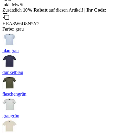
inkl. MwSt.
Zusätzlich
10% Rabatt
auf diesen Artikel! |
Ihr Code:
HEA8W6D8N5Y2
Farbe:
grau
blaugrau
dunkelblau
flaschengrün
graugrün