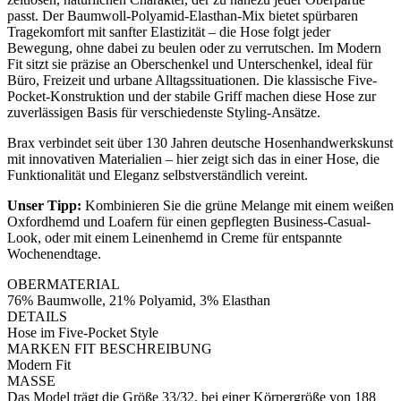
passt. Der Baumwoll-Polyamid-Elasthan-Mix bietet spürbaren
Tragekomfort mit sanfter Elastizität – die Hose folgt jeder
Bewegung, ohne dabei zu beulen oder zu verrutschen. Im Modern
Fit sitzt sie präzise an Oberschenkel und Unterschenkel, ideal für
Büro, Freizeit und urbane Alltagssituationen. Die klassische Five-
Pocket-Konstruktion und der stabile Griff machen diese Hose zur
zuverlässigen Basis für verschiedenste Styling-Ansätze.
Brax verbindet seit über 130 Jahren deutsche Hosenhandwerkskunst
mit innovativen Materialien – hier zeigt sich das in einer Hose, die
Funktionalität und Eleganz selbstverständlich vereint.
Unser Tipp:
Kombinieren Sie die grüne Melange mit einem weißen
Oxfordhemd und Loafern für einen gepflegten Business-Casual-
Look, oder mit einem Leinenhemd in Creme für entspannte
Wochenendtage.
OBERMATERIAL
76% Baumwolle, 21% Polyamid, 3% Elasthan
DETAILS
Hose im Five-Pocket Style
MARKEN FIT BESCHREIBUNG
Modern Fit
MASSE
Das Model trägt die Größe 33/32, bei einer Körpergröße von 188