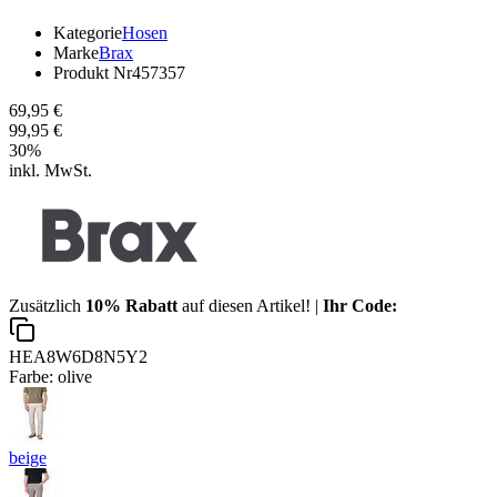
Kategorie
Hosen
Marke
Brax
Produkt Nr
457357
69,95 €
99,95 €
30
%
inkl. MwSt.
Zusätzlich
10% Rabatt
auf diesen Artikel! |
Ihr Code:
HEA8W6D8N5Y2
Farbe:
olive
beige