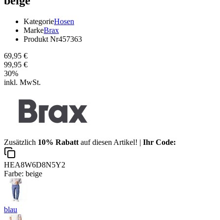
beige
Kategorie
Hosen
Marke
Brax
Produkt Nr
457363
69,95 €
99,95 €
30
%
inkl. MwSt.
Zusätzlich
10% Rabatt
auf diesen Artikel! |
Ihr Code:
HEA8W6D8N5Y2
Farbe:
beige
blau