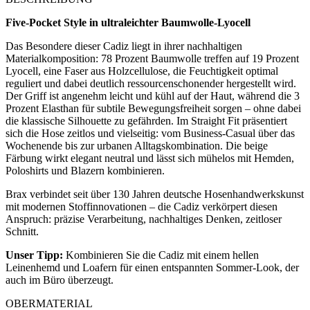
Five-Pocket Style in ultraleichter Baumwolle-Lyocell
Das Besondere dieser Cadiz liegt in ihrer nachhaltigen
Materialkomposition: 78 Prozent Baumwolle treffen auf 19 Prozent
Lyocell, eine Faser aus Holzcellulose, die Feuchtigkeit optimal
reguliert und dabei deutlich ressourcenschonender hergestellt wird.
Der Griff ist angenehm leicht und kühl auf der Haut, während die 3
Prozent Elasthan für subtile Bewegungsfreiheit sorgen – ohne dabei
die klassische Silhouette zu gefährden. Im Straight Fit präsentiert
sich die Hose zeitlos und vielseitig: vom Business-Casual über das
Wochenende bis zur urbanen Alltagskombination. Die beige
Färbung wirkt elegant neutral und lässt sich mühelos mit Hemden,
Poloshirts und Blazern kombinieren.
Brax verbindet seit über 130 Jahren deutsche Hosenhandwerkskunst
mit modernen Stoffinnovationen – die Cadiz verkörpert diesen
Anspruch: präzise Verarbeitung, nachhaltiges Denken, zeitloser
Schnitt.
Unser Tipp:
Kombinieren Sie die Cadiz mit einem hellen
Leinenhemd und Loafern für einen entspannten Sommer-Look, der
auch im Büro überzeugt.
OBERMATERIAL