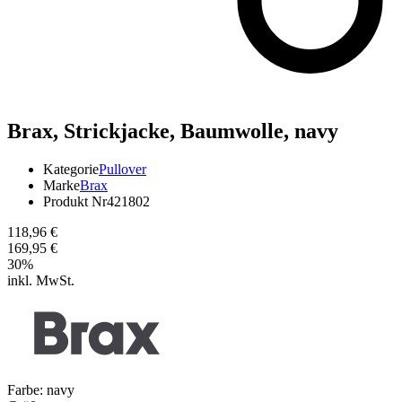
Brax,
Strickjacke, Baumwolle, navy
Kategorie
Pullover
Marke
Brax
Produkt Nr
421802
118,96 €
169,95 €
30
%
inkl. MwSt.
Farbe:
navy