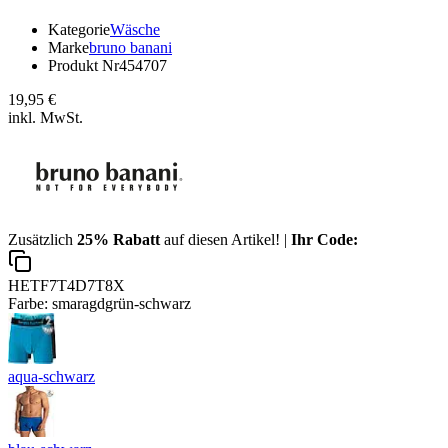
Kategorie
Wäsche
Marke
bruno banani
Produkt Nr
454707
19,95 €
inkl. MwSt.
Zusätzlich
25% Rabatt
auf diesen Artikel! |
Ihr Code:
HETF7T4D7T8X
Farbe:
smaragdgrün-schwarz
aqua-schwarz