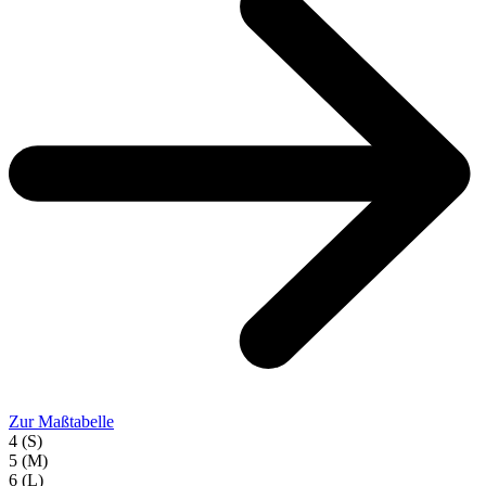
Zur Maßtabelle
4 (S)
5 (M)
6 (L)