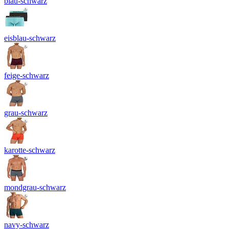
blau-schwarz
eisblau-schwarz
feige-schwarz
grau-schwarz
karotte-schwarz
mondgrau-schwarz
navy-schwarz