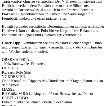
Tragekomfort ohne zu verrutschen. Der V-Kragen mit Rippenstrick-
Bündchen verleiht dem Poloshirt eine moderne Silhouette, die
sowohl im Business-Casual als auch in der Freizeit überzeugt.
Praktische Rippenbündchen an Ärmeln und Saum sorgen für
Formbeständigkeit und einen präzisen Sitz.
Bugatti verbindet europäische Designtraditionen mit ostwestfälischer
Handwerkskunst – dieses Poloshirt verkörpert diese Balance aus
kontinentaler Eleganz und zuverlässiger Verarbeitung.
Unser Tipp:
Kombinieren Sie das Poloshirt zu einer beigen Chino
und braunen Loafern für einen klassischen Look, der vom Büro bis
zum Wochenende funktioniert.
OBERMATERIAL
100% Baumwolle, Feinstrick
DETAILS
Kurzarm Polo-Shirt
VORDERTEIL
Ohne Knopf, mit Rippenstrick-Bündchen am Kragen, Saum und an
den Ärmeln
MASSE
Bei Größe M Rückenlänge ca. 67 cm, Brustweite ca. 104 cm
LABEL / LOGO
Etikett in linker Seitennaht oberhalb des Saums