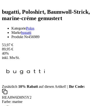
bugatti,
Poloshirt, Baumwoll-Strick,
marine-créme gemustert
Kategorie
Polos
Marke
bugatti
Produkt Nr
456989
53,97 €
89,95 €
40
%
inkl. MwSt.
Zusätzlich
10% Rabatt
auf diesen Artikel! |
Ihr Code:
HEA8W6D8N5Y2
Farbe:
marine