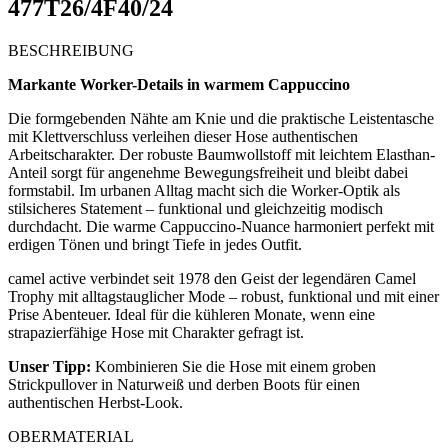
477T26/4F40/24
BESCHREIBUNG
Markante Worker-Details in warmem Cappuccino
Die formgebenden Nähte am Knie und die praktische Leistentasche
mit Klettverschluss verleihen dieser Hose authentischen
Arbeitscharakter. Der robuste Baumwollstoff mit leichtem Elasthan-
Anteil sorgt für angenehme Bewegungsfreiheit und bleibt dabei
formstabil. Im urbanen Alltag macht sich die Worker-Optik als
stilsicheres Statement – funktional und gleichzeitig modisch
durchdacht. Die warme Cappuccino-Nuance harmoniert perfekt mit
erdigen Tönen und bringt Tiefe in jedes Outfit.
camel active verbindet seit 1978 den Geist der legendären Camel
Trophy mit alltagstauglicher Mode – robust, funktional und mit einer
Prise Abenteuer. Ideal für die kühleren Monate, wenn eine
strapazierfähige Hose mit Charakter gefragt ist.
Unser Tipp:
Kombinieren Sie die Hose mit einem groben
Strickpullover in Naturweiß und derben Boots für einen
authentischen Herbst-Look.
OBERMATERIAL