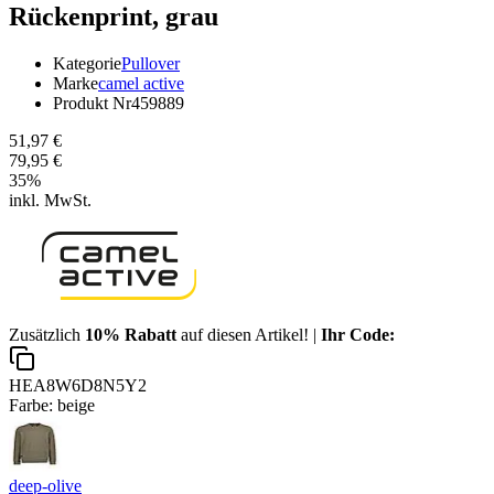
Rückenprint, grau
Kategorie
Pullover
Marke
camel active
Produkt Nr
459889
51,97 €
79,95 €
35
%
inkl. MwSt.
Zusätzlich
10% Rabatt
auf diesen Artikel! |
Ihr Code:
HEA8W6D8N5Y2
Farbe:
beige
deep-olive