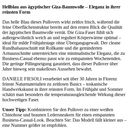
Hellblau aus ägyptischer Giza-Baumwolle – Eleganz in ihrer
reinsten Form
Das helle Blau dieses Pullovers wirkt zeitlos frisch, während die
feine Oberflächenstruktur bereits auf den ersten Blick die Qualität
der ägyptischen Baumwolle verrät. Die Giza-Faser fühlt sich
außergewöhnlich weich an und reguliert Körperwärme optimal –
ideal für milde Frühjahrstage ohne Übergangsgewalt. Der cleane
Rundhalsausschnitt mit Rollkante und die geminderten
Armausschnitte unterstreichen eine minimalistische Eleganz, die zu
Business-Casual ebenso passt wie zu entspannten Wochenenden.
Die geringe Pillingneigung garantiert, dass dieser Pullover über
Jahre hinweg sein makelloses Aussehen bewahrt.
DANIELE FIESOLI verarbeitet seit über 30 Jahren in Florenz
feinste Naturmaterialien zu zeitlosen Basics – toskanische
Handwerkskunst in ihrer reinsten Form. Im Frühjahr und Sommer
schätzt man besonders die temperaturausgleichende Wirkung dieser
hochwertigen Faser.
Unser Tipp:
Kombinieren Sie den Pullover zu einer weißen
Chinohose und braunen Ledersneakern für einen entspannten
Business-Casual-Look. Beachten Sie: Das Modell fällt kleiner aus –
eine Nummer größer ist empfohlen.