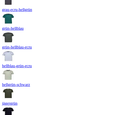
grau-ecru-hellgrün
grün-hellblau
grün-hellblau-ecru
hellblau-grün-ecru
hellgrün-schwarz
jägergrün