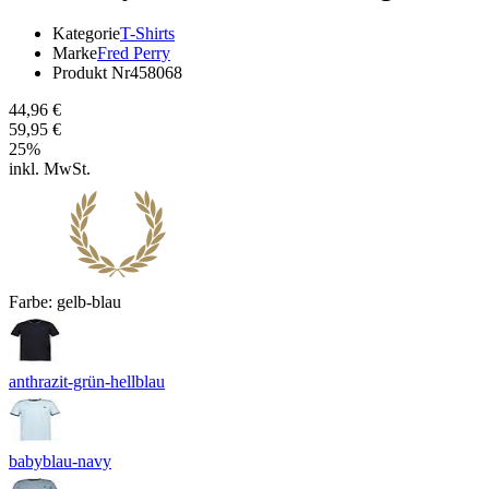
Kategorie
T-Shirts
Marke
Fred Perry
Produkt Nr
458068
44,96 €
59,95 €
25
%
inkl. MwSt.
Farbe:
gelb-blau
anthrazit-grün-hellblau
babyblau-navy