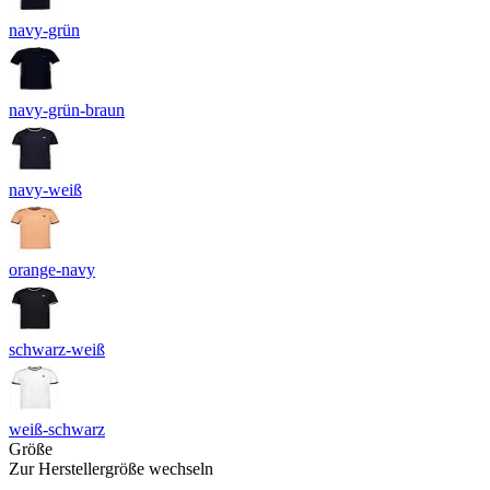
navy-grün
navy-grün-braun
navy-weiß
orange-navy
schwarz-weiß
weiß-schwarz
Größe
Zur Herstellergröße wechseln