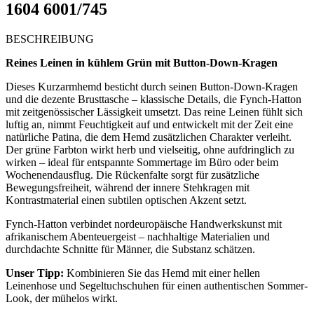
1604 6001/745
BESCHREIBUNG
Reines Leinen in kühlem Grün mit Button-Down-Kragen
Dieses Kurzarmhemd besticht durch seinen Button-Down-Kragen
und die dezente Brusttasche – klassische Details, die Fynch-Hatton
mit zeitgenössischer Lässigkeit umsetzt. Das reine Leinen fühlt sich
luftig an, nimmt Feuchtigkeit auf und entwickelt mit der Zeit eine
natürliche Patina, die dem Hemd zusätzlichen Charakter verleiht.
Der grüne Farbton wirkt herb und vielseitig, ohne aufdringlich zu
wirken – ideal für entspannte Sommertage im Büro oder beim
Wochenendausflug. Die Rückenfalte sorgt für zusätzliche
Bewegungsfreiheit, während der innere Stehkragen mit
Kontrastmaterial einen subtilen optischen Akzent setzt.
Fynch-Hatton verbindet nordeuropäische Handwerkskunst mit
afrikanischem Abenteuergeist – nachhaltige Materialien und
durchdachte Schnitte für Männer, die Substanz schätzen.
Unser Tipp:
Kombinieren Sie das Hemd mit einer hellen
Leinenhose und Segeltuchschuhen für einen authentischen Sommer-
Look, der mühelos wirkt.