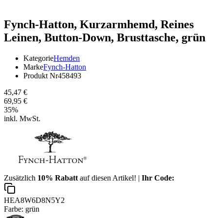
Fynch-Hatton,
Kurzarmhemd, Reines
Leinen, Button-Down, Brusttasche, grün
Kategorie
Hemden
Marke
Fynch-Hatton
Produkt Nr
458493
45,47 €
69,95 €
35
%
inkl. MwSt.
Zusätzlich
10% Rabatt
auf diesen Artikel! |
Ihr Code:
HEA8W6D8N5Y2
Farbe:
grün