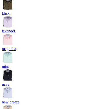
khaki
lavendel
magnolia
mint
navy
new breeze