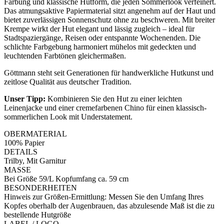
Färbung und klassische Hutform, die jeden Sommerlook verfeinert.
Das atmungsaktive Papiermaterial sitzt angenehm auf der Haut und
bietet zuverlässigen Sonnenschutz ohne zu beschweren. Mit breiter
Krempe wirkt der Hut elegant und lässig zugleich – ideal für
Stadtspaziergänge, Reisen oder entspannte Wochenenden. Die
schlichte Farbgebung harmoniert mühelos mit gedeckten und
leuchtenden Farbtönen gleichermaßen.
Göttmann steht seit Generationen für handwerkliche Hutkunst und
zeitlose Qualität aus deutscher Tradition.
Unser Tipp:
Kombinieren Sie den Hut zu einer leichten
Leinenjacke und einer cremefarbenen Chino für einen klassisch-
sommerlichen Look mit Understatement.
OBERMATERIAL
100% Papier
DETAILS
Trilby, Mit Garnitur
MASSE
Bei Größe 59/L Kopfumfang ca. 59 cm
BESONDERHEITEN
Hinweis zur Größen-Ermittlung: Messen Sie den Umfang Ihres
Kopfes oberhalb der Augenbrauen, das abzulesende Maß ist die zu
bestellende Hutgröße
LABEL / LOGO