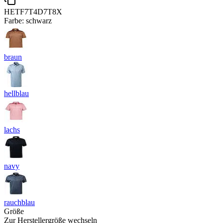
HETF7T4D7T8X
Farbe:
schwarz
braun
hellblau
lachs
navy
rauchblau
Größe
Zur Herstellergröße wechseln