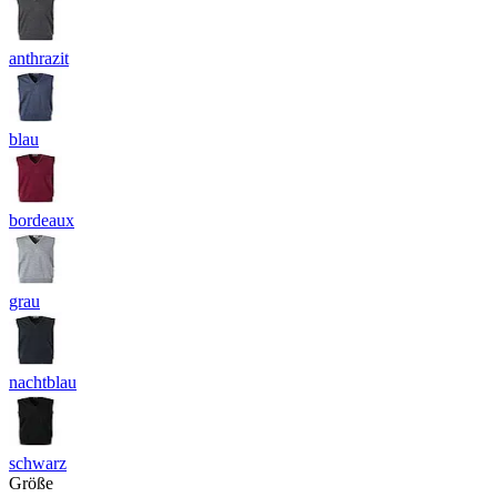
anthrazit
blau
bordeaux
grau
nachtblau
schwarz
Größe