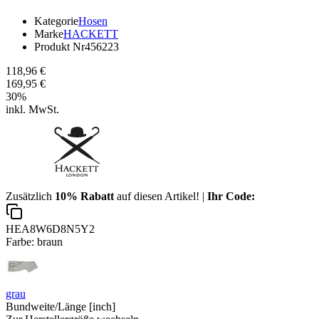
Kategorie
Hosen
Marke
HACKETT
Produkt Nr
456223
118,96 €
169,95 €
30
%
inkl. MwSt.
Zusätzlich
10% Rabatt
auf diesen Artikel! |
Ihr Code:
HEA8W6D8N5Y2
Farbe:
braun
grau
Bundweite/Länge [inch]