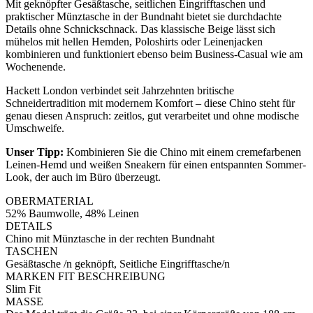
Mit geknöpfter Gesäßtasche, seitlichen Eingrifftaschen und
praktischer Münztasche in der Bundnaht bietet sie durchdachte
Details ohne Schnickschnack. Das klassische Beige lässt sich
mühelos mit hellen Hemden, Poloshirts oder Leinenjacken
kombinieren und funktioniert ebenso beim Business-Casual wie am
Wochenende.
Hackett London verbindet seit Jahrzehnten britische
Schneidertradition mit modernem Komfort – diese Chino steht für
genau diesen Anspruch: zeitlos, gut verarbeitet und ohne modische
Umschweife.
Unser Tipp:
Kombinieren Sie die Chino mit einem cremefarbenen
Leinen-Hemd und weißen Sneakern für einen entspannten Sommer-
Look, der auch im Büro überzeugt.
OBERMATERIAL
52% Baumwolle, 48% Leinen
DETAILS
Chino mit Münztasche in der rechten Bundnaht
TASCHEN
Gesäßtasche /n geknöpft, Seitliche Eingrifftasche/n
MARKEN FIT BESCHREIBUNG
Slim Fit
MASSE