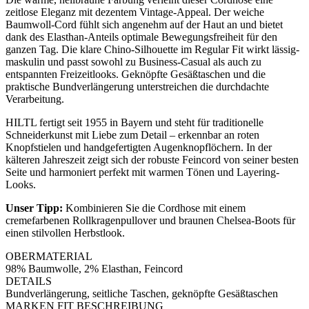
zeitlose Eleganz mit dezentem Vintage-Appeal. Der weiche
Baumwoll-Cord fühlt sich angenehm auf der Haut an und bietet
dank des Elasthan-Anteils optimale Bewegungsfreiheit für den
ganzen Tag. Die klare Chino-Silhouette im Regular Fit wirkt lässig-
maskulin und passt sowohl zu Business-Casual als auch zu
entspannten Freizeitlooks. Geknöpfte Gesäßtaschen und die
praktische Bundverlängerung unterstreichen die durchdachte
Verarbeitung.
HILTL fertigt seit 1955 in Bayern und steht für traditionelle
Schneiderkunst mit Liebe zum Detail – erkennbar an roten
Knopfstielen und handgefertigten Augenknopflöchern. In der
kälteren Jahreszeit zeigt sich der robuste Feincord von seiner besten
Seite und harmoniert perfekt mit warmen Tönen und Layering-
Looks.
Unser Tipp:
Kombinieren Sie die Cordhose mit einem
cremefarbenen Rollkragenpullover und braunen Chelsea-Boots für
einen stilvollen Herbstlook.
OBERMATERIAL
98% Baumwolle, 2% Elasthan, Feincord
DETAILS
Bundverlängerung, seitliche Taschen, geknöpfte Gesäßtaschen
MARKEN FIT BESCHREIBUNG