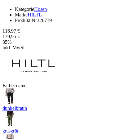
Kategorie
Hosen
Marke
HILTL
Produkt Nr
326719
116,97 €
179,95 €
35
%
inkl. MwSt.
Farbe:
camel
dunkelbraun
grasgrün