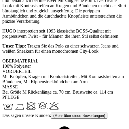
und behält auch bei intensiver Nutzung seine Form. Der cleane
Look mit Kontraststreifen an Kragen und Bündchen macht das Shirt
bürotauglich und zugleich ausgehfertig. Die gerippten
Armbündchen und die durchdachte Knopfleiste unterstreichen die
präzise Verarbeitung.
HUGO interpretiert seit 1993 klassische BOSS-Qualität mit
progressivem Twist – für Männer, die ihren Stil selbst definieren.
Unser Tipp:
Tragen Sie das Polo zu einer schwarzen Jeans und
weißen Sneakern für einen monochromen City-Look.
OBERMATERIAL
100% Polyester
VORDERTEIL
Mit Knöpfen, Kragen mit Kontraststreifen, Mit Kontraststreifen am
Bündchen, Mit Rippenstrickbündchen am Arm
MASSE
Bei Größe M Rückenlänge ca. 70 cm, Brustweite ca. 114 cm
PFLEGE
Das sagen unsere Kunden:
(Mehr über diese Bewertungen)