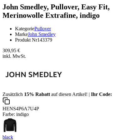
John Smedley,
Pullover, Easy Fit,
Merinowolle Extrafine, indigo
Kategorie
Pullover
Marke
John Smedley
Produkt Nr
143379
309,95 €
inkl. MwSt.
Zusätzlich
15% Rabatt
auf diesen Artikel! |
Ihr Code:
HENS4P6A7U4P
Farbe:
indigo
black