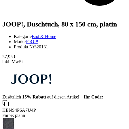
JOOP!,
Duschtuch, 80 x 150 cm, platin
Kategorie
Bad & Home
Marke
JOOP!
Produkt Nr
320131
57,95 €
inkl. MwSt.
Zusätzlich
15% Rabatt
auf diesen Artikel! |
Ihr Code:
HENS4P6A7U4P
Farbe:
platin