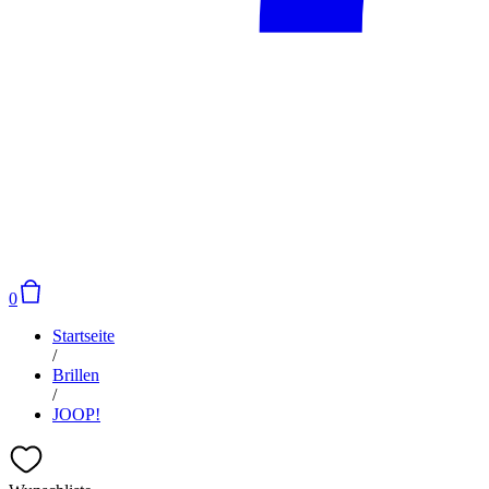
0
Startseite
/
Brillen
/
JOOP!