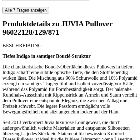
Alle
7
Fragen anzeigen
Produktdetails zu
JUVIA Pullover
96022128/129/871
BESCHREIBUNG
Tiefes Indigo in samtiger Bouclé-Struktur
Die charakteristische Bouclé-Oberfläche dieses Pullovers in tiefem
Indigo schafft eine subtile optische Tiefe, die den Stoff lebendig
wirken lässt. Die Mischung aus 90% Schurwolle und 10% Polyamid
erzeugt ein samtiges Tragegefühl und isoliert zuverlässig vor Kälte,
während das Polyamid für Formbeständigkeit sorgt. Der halsnahe
Rundhals-Ausschnitt mit Rippenstrick an Ärmeln und Saum verleiht
dem Pullover eine entspannte Eleganz, die zwischen Alltag und
Freizeit schwebt. Die legere Passform ermöglicht volle
Bewegungsfreiheit und sitzt angenehm locker auf der Haut.
Seit 2013 verkörpert Juvia luxuriöse Loungewear, die durch
außergewöhnlich weiche Materialien und entspannte Silhouetten
überzeugt – jedes Stück ein Statement für bewussten Komfort.
Dieser Pullover ist ideal für die kühlere Jahreszeit, wenn Layering