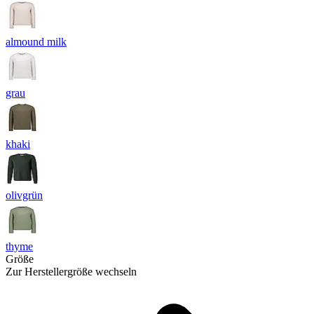
almound milk
grau
khaki
olivgrün
thyme
Größe
Zur Herstellergröße wechseln