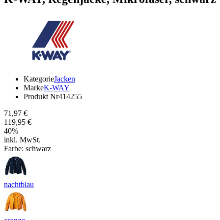
Kategorie
Jacken
Marke
K-WAY
Produkt Nr
414255
71,97 €
119,95 €
40
%
inkl. MwSt.
Farbe:
schwarz
nachtblau