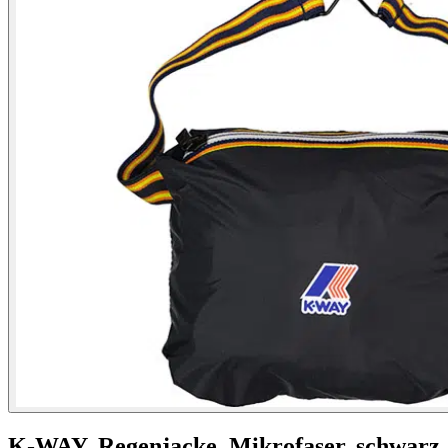
K-WAY,
Regenjacke, Mikrofaser, schwarz