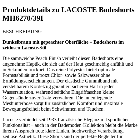
Produktdetails zu
LACOSTE Badeshorts
MH6270/39I
BESCHREIBUNG
Dunkelbraun mit gepeachter Oberfläche – Badeshorts im
zeitlosen Lacoste-Stil
Die samtweiche Peach-Finish verleiht diesen Badeshorts eine
angenehme Haptik, die sich auf der Haut geschmeidig anfühlt und
in Sekunden trocknet. Das reine Polyester bietet optimale
Formstabilität und trotzt Chlor- sowie Salzwasser ohne
Ermüdungserscheinungen. Der elastische Gummibund mit
verstellbarem Kordelzug garantiert sicheren Halt in jeder
Wassersituation, während seitliche Eingrifftaschen kleine
Gegenstände zuverlässig verwahren. Die innenliegende
Meshunterhose sorgt für zusätzlichen Komfort und maximale
Bewegungsfreiheit beim Schwimmen und Tauchen.
Lacoste verbindet seit 1933 französische Eleganz mit sportlicher
Funktionalität – auch in der Bademoden-Kollektion bleibt die Marke
ihrem Anspruch treu: klare Linien, hochwertige Verarbeitung,
zeitlose Ästhetik. Diese Shorts sind der perfekte Begleiter für