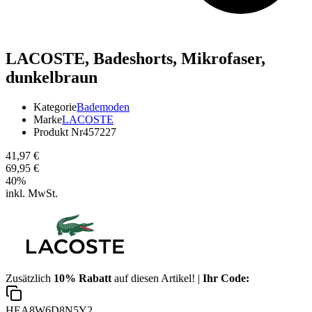
LACOSTE,
Badeshorts, Mikrofaser,
dunkelbraun
Kategorie
Bademoden
Marke
LACOSTE
Produkt Nr
457227
41,97 €
69,95 €
40
%
inkl. MwSt.
Zusätzlich
10% Rabatt
auf diesen Artikel! |
Ihr Code:
HEA8W6D8N5Y2