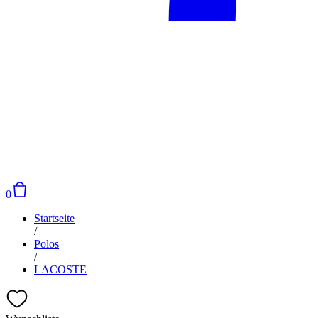
0
Startseite
/
Polos
/
LACOSTE