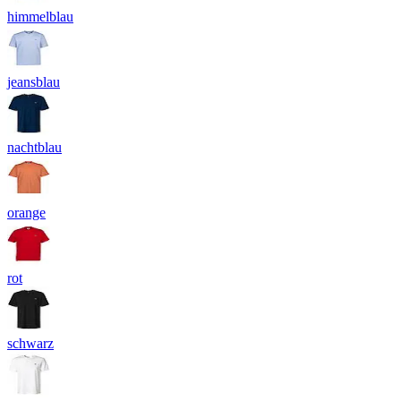
himmelblau
jeansblau
nachtblau
orange
rot
schwarz