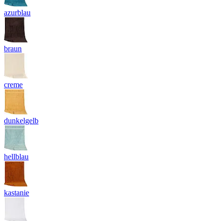
azurblau
braun
creme
dunkelgelb
hellblau
kastanie