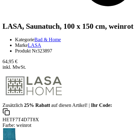
LASA,
Saunatuch, 100 x 150 cm, weinrot
Kategorie
Bad & Home
Marke
LASA
Produkt Nr
323897
64,95 €
inkl. MwSt.
Zusätzlich
25% Rabatt
auf diesen Artikel! |
Ihr Code:
HETF7T4D7T8X
Farbe:
weinrot