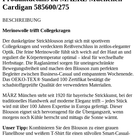
Cardigan 585600/275
BESCHREIBUNG
Merinowolle trifft Collegekragen
Der dunkelgrüne Strickblouson zeigt sich mit sportivem
Collegekragen und verdecktem Reißverschluss in zeitlos-eleganter
Optik. Die feine Merinowolle fühlt sich weich auf der Haut an und
reguliert die Körpertemperatur optimal – ideal für wechselhafte
Herbsttage. Die Raglanärmel sorgen für uneingeschränkte
Bewegungsfreiheit und machen den Blouson zum perfekten
Begleiter zwischen Business-Casual und entspanntem Wochenende.
Das OEKO-TEX® Standard 100 Zertifikat bestätigt die
schadstoffgeprüfte Qualität der verwendeten Materialien.
MÄRZ München steht seit 1920 für bayerische Strickkunst, bei der
traditionelles Handwerk auf moderne Eleganz trifft – jedes Stück
wird mit über 100 Jahren Expertise in Europa gefertigt. Dieser
Blouson eignet sich hervorragend für die Übergangszeit, wenn
morgens noch Kühle herrscht und mittags die Sonne wärmt.
Unser Tipp:
Kombinieren Sie den Blouson zu einer grauen
Flanellhose und weißem T-Shirt für einen stilvollen Smart-Casual-