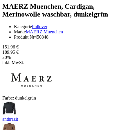
MAERZ Muenchen,
Cardigan,
Merinowolle waschbar, dunkelgrün
Kategorie
Pullover
Marke
MAERZ Muenchen
Produkt Nr
450848
151,96 €
189,95 €
20
%
inkl. MwSt.
Farbe:
dunkelgrün
anthrazit