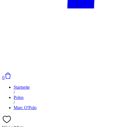
0
Startseite
/
Polos
/
Marc O'Polo