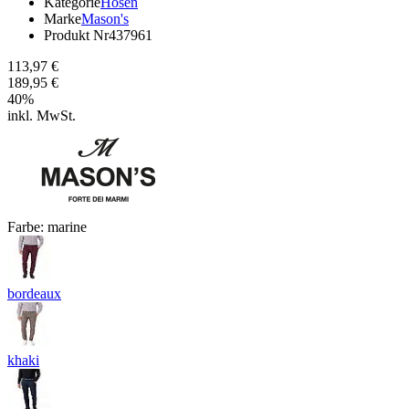
Kategorie
Hosen
Marke
Mason's
Produkt Nr
437961
113,97 €
189,95 €
40
%
inkl. MwSt.
Farbe:
marine
bordeaux
khaki