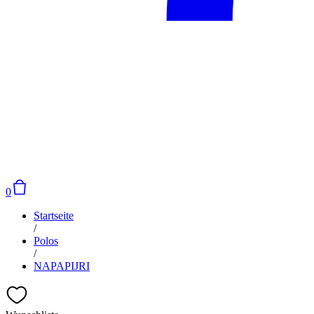
0
Startseite
/
Polos
/
NAPAPIJRI