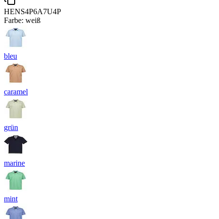
HENS4P6A7U4P
Farbe:
weiß
bleu
caramel
grün
marine
mint