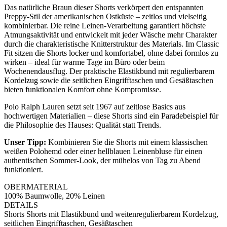
Das natürliche Braun dieser Shorts verkörpert den entspannten
Preppy-Stil der amerikanischen Ostküste – zeitlos und vielseitig
kombinierbar. Die reine Leinen-Verarbeitung garantiert höchste
Atmungsaktivität und entwickelt mit jeder Wäsche mehr Charakter
durch die charakteristische Knitterstruktur des Materials. Im Classic
Fit sitzen die Shorts locker und komfortabel, ohne dabei formlos zu
wirken – ideal für warme Tage im Büro oder beim
Wochenendausflug. Der praktische Elastikbund mit regulierbarem
Kordelzug sowie die seitlichen Eingrifftaschen und Gesäßtaschen
bieten funktionalen Komfort ohne Kompromisse.
Polo Ralph Lauren setzt seit 1967 auf zeitlose Basics aus
hochwertigen Materialien – diese Shorts sind ein Paradebeispiel für
die Philosophie des Hauses: Qualität statt Trends.
Unser Tipp:
Kombinieren Sie die Shorts mit einem klassischen
weißen Polohemd oder einer hellblauen Leinenbluse für einen
authentischen Sommer-Look, der mühelos von Tag zu Abend
funktioniert.
OBERMATERIAL
100% Baumwolle, 20% Leinen
DETAILS
Shorts Shorts mit Elastikbund und weitenregulierbarem Kordelzug,
seitlichen Eingrifftaschen, Gesäßtaschen