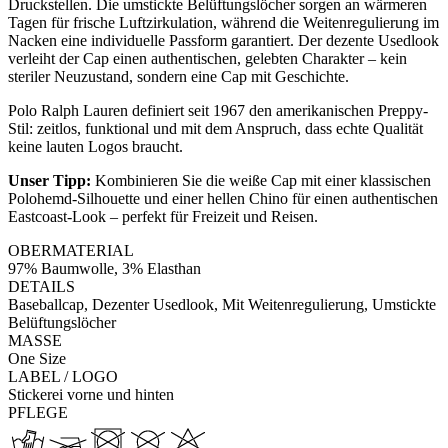
Druckstellen. Die umstickte Belüftungslöcher sorgen an wärmeren
Tagen für frische Luftzirkulation, während die Weitenregulierung im
Nacken eine individuelle Passform garantiert. Der dezente Usedlook
verleiht der Cap einen authentischen, gelebten Charakter – kein
steriler Neuzustand, sondern eine Cap mit Geschichte.
Polo Ralph Lauren definiert seit 1967 den amerikanischen Preppy-
Stil: zeitlos, funktional und mit dem Anspruch, dass echte Qualität
keine lauten Logos braucht.
Unser Tipp:
Kombinieren Sie die weiße Cap mit einer klassischen
Polohemd-Silhouette und einer hellen Chino für einen authentischen
Eastcoast-Look – perfekt für Freizeit und Reisen.
OBERMATERIAL
97% Baumwolle, 3% Elasthan
DETAILS
Baseballcap, Dezenter Usedlook, Mit Weitenregulierung, Umstickte
Belüftungslöcher
MASSE
One Size
LABEL / LOGO
Stickerei vorne und hinten
PFLEGE