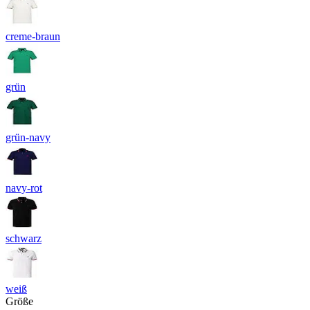
creme-braun
grün
grün-navy
navy-rot
schwarz
weiß
Größe