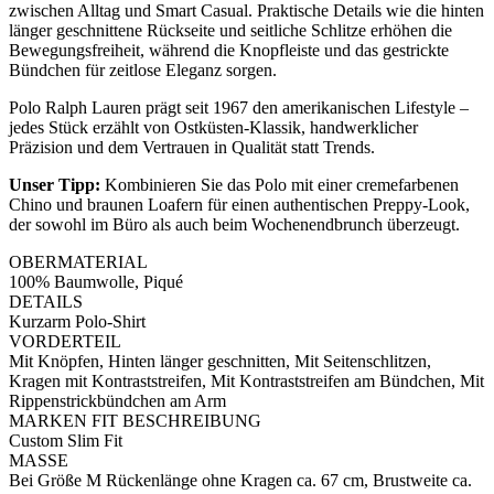
zwischen Alltag und Smart Casual. Praktische Details wie die hinten
länger geschnittene Rückseite und seitliche Schlitze erhöhen die
Bewegungsfreiheit, während die Knopfleiste und das gestrickte
Bündchen für zeitlose Eleganz sorgen.
Polo Ralph Lauren prägt seit 1967 den amerikanischen Lifestyle –
jedes Stück erzählt von Ostküsten-Klassik, handwerklicher
Präzision und dem Vertrauen in Qualität statt Trends.
Unser Tipp:
Kombinieren Sie das Polo mit einer cremefarbenen
Chino und braunen Loafern für einen authentischen Preppy-Look,
der sowohl im Büro als auch beim Wochenendbrunch überzeugt.
OBERMATERIAL
100% Baumwolle, Piqué
DETAILS
Kurzarm Polo-Shirt
VORDERTEIL
Mit Knöpfen, Hinten länger geschnitten, Mit Seitenschlitzen,
Kragen mit Kontraststreifen, Mit Kontraststreifen am Bündchen, Mit
Rippenstrickbündchen am Arm
MARKEN FIT BESCHREIBUNG
Custom Slim Fit
MASSE
Bei Größe M Rückenlänge ohne Kragen ca. 67 cm, Brustweite ca.