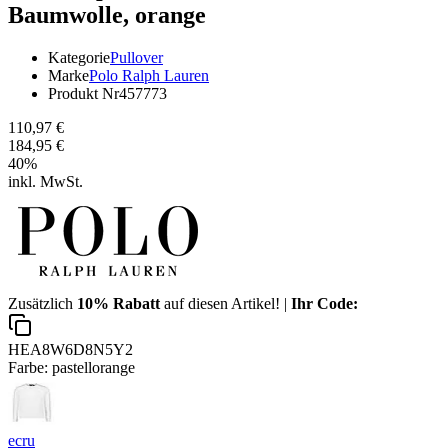
Baumwolle, orange
Kategorie
Pullover
Marke
Polo Ralph Lauren
Produkt Nr
457773
110,97 €
184,95 €
40
%
inkl. MwSt.
Zusätzlich
10% Rabatt
auf diesen Artikel! |
Ihr Code:
HEA8W6D8N5Y2
Farbe:
pastellorange
ecru