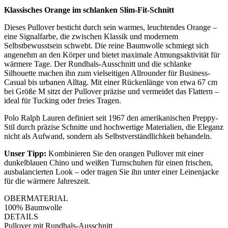
Klassisches Orange im schlanken Slim-Fit-Schnitt
Dieses Pullover besticht durch sein warmes, leuchtendes Orange –
eine Signalfarbe, die zwischen Klassik und modernem
Selbstbewusstsein schwebt. Die reine Baumwolle schmiegt sich
angenehm an den Körper und bietet maximale Atmungsaktivität für
wärmere Tage. Der Rundhals-Ausschnitt und die schlanke
Silhouette machen ihn zum vielseitigen Allrounder für Business-
Casual bis urbanen Alltag. Mit einer Rückenlänge von etwa 67 cm
bei Größe M sitzt der Pullover präzise und vermeidet das Flattern –
ideal für Tucking oder freies Tragen.
Polo Ralph Lauren definiert seit 1967 den amerikanischen Preppy-
Stil durch präzise Schnitte und hochwertige Materialien, die Eleganz
nicht als Aufwand, sondern als Selbstverständlichkeit behandeln.
Unser Tipp:
Kombinieren Sie den orangen Pullover mit einer
dunkelblauen Chino und weißen Turnschuhen für einen frischen,
ausbalancierten Look – oder tragen Sie ihn unter einer Leinenjacke
für die wärmere Jahreszeit.
OBERMATERIAL
100% Baumwolle
DETAILS
Pullover mit Rundhals-Ausschnitt