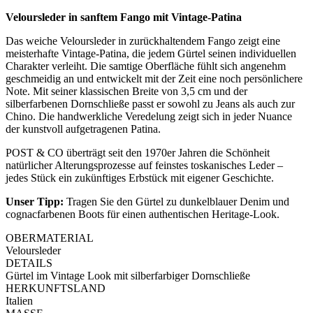
Veloursleder in sanftem Fango mit Vintage-Patina
Das weiche Veloursleder in zurückhaltendem Fango zeigt eine
meisterhafte Vintage-Patina, die jedem Gürtel seinen individuellen
Charakter verleiht. Die samtige Oberfläche fühlt sich angenehm
geschmeidig an und entwickelt mit der Zeit eine noch persönlichere
Note. Mit seiner klassischen Breite von 3,5 cm und der
silberfarbenen Dornschließe passt er sowohl zu Jeans als auch zur
Chino. Die handwerkliche Veredelung zeigt sich in jeder Nuance
der kunstvoll aufgetragenen Patina.
POST & CO überträgt seit den 1970er Jahren die Schönheit
natürlicher Alterungsprozesse auf feinstes toskanisches Leder –
jedes Stück ein zukünftiges Erbstück mit eigener Geschichte.
Unser Tipp:
Tragen Sie den Gürtel zu dunkelblauer Denim und
cognacfarbenen Boots für einen authentischen Heritage-Look.
OBERMATERIAL
Veloursleder
DETAILS
Gürtel im Vintage Look mit silberfarbiger Dornschließe
HERKUNFTSLAND
Italien