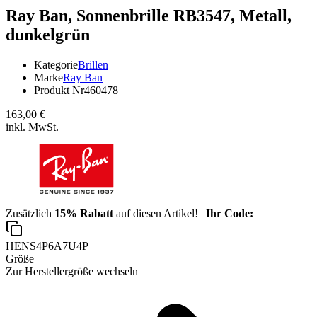
Ray Ban,
Sonnenbrille RB3547, Metall,
dunkelgrün
Kategorie
Brillen
Marke
Ray Ban
Produkt Nr
460478
163,00 €
inkl. MwSt.
Zusätzlich
15% Rabatt
auf diesen Artikel! |
Ihr Code:
HENS4P6A7U4P
Größe
Zur Herstellergröße wechseln