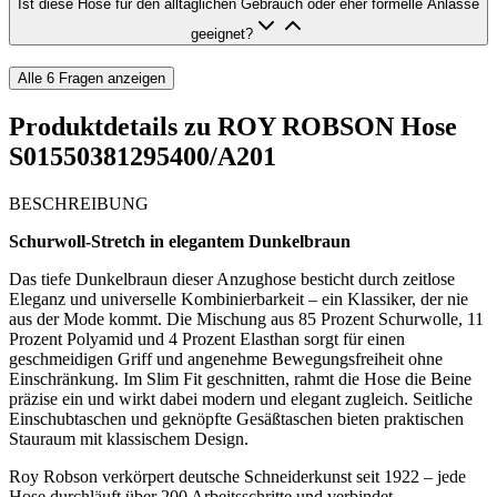
Ist diese Hose für den alltäglichen Gebrauch oder eher formelle Anlässe
geeignet?
Alle
6
Fragen anzeigen
Produktdetails zu
ROY ROBSON Hose
S01550381295400/A201
BESCHREIBUNG
Schurwoll-Stretch in elegantem Dunkelbraun
Das tiefe Dunkelbraun dieser Anzughose besticht durch zeitlose
Eleganz und universelle Kombinierbarkeit – ein Klassiker, der nie
aus der Mode kommt. Die Mischung aus 85 Prozent Schurwolle, 11
Prozent Polyamid und 4 Prozent Elasthan sorgt für einen
geschmeidigen Griff und angenehme Bewegungsfreiheit ohne
Einschränkung. Im Slim Fit geschnitten, rahmt die Hose die Beine
präzise ein und wirkt dabei modern und elegant zugleich. Seitliche
Einschubtaschen und geknöpfte Gesäßtaschen bieten praktischen
Stauraum mit klassischem Design.
Roy Robson verkörpert deutsche Schneiderkunst seit 1922 – jede
Hose durchläuft über 200 Arbeitsschritte und verbindet