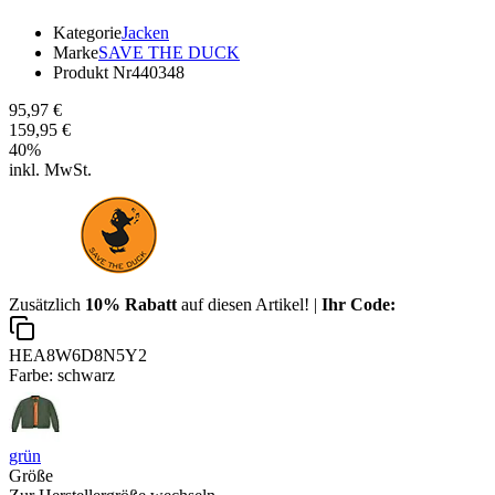
Kategorie
Jacken
Marke
SAVE THE DUCK
Produkt Nr
440348
95,97 €
159,95 €
40
%
inkl. MwSt.
Zusätzlich
10% Rabatt
auf diesen Artikel! |
Ihr Code:
HEA8W6D8N5Y2
Farbe:
schwarz
grün
Größe