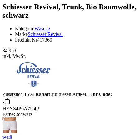
Schiesser Revival,
Trunk, Bio Baumwolle,
schwarz
Kategorie
Wäsche
Marke
Schiesser Revival
Produkt Nr
417369
34,95 €
inkl. MwSt.
Zusätzlich
15% Rabatt
auf diesen Artikel! |
Ihr Code:
HENS4P6A7U4P
Farbe:
schwarz
weiß