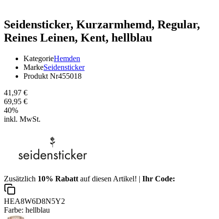
Seidensticker,
Kurzarmhemd, Regular,
Reines Leinen, Kent, hellblau
Kategorie
Hemden
Marke
Seidensticker
Produkt Nr
455018
41,97 €
69,95 €
40
%
inkl. MwSt.
Zusätzlich
10% Rabatt
auf diesen Artikel! |
Ihr Code:
HEA8W6D8N5Y2
Farbe:
hellblau