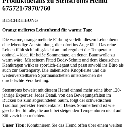
Produktdetails zu
Stenströms Hemd
675721/7970/760
BESCHREIBUNG
Orange meliertes Leinenhemd für warme Tage
Die warme, orange melierte Färbung verleiht diesem Leinenhemd
eine lebendige Ausstrahlung, die sofort ins Auge fällt. Das reine
Leinen fühlt sich luftig-leicht an und reguliert die Temperatur
optimal – ideal für heiße Sommertage, an denen Baumwolle zu
warm wäre. Mit seinem Fitted Body-Schnitt und dem klassischen
Kentkragen wirkt es sportlich-elegant und passt sowohl ins Büro als
auch zur Gartenparty. Die italienische Knopfleiste und die
weitenverstellbaren Sportmanschetten unterstreichen die
durchdachte Verarbeitung.
Stenströms beweist mit diesem Hemd einmal mehr seine über 120-
jährige Expertise: Jedes Detail, von den Bewegungsfalten im
Rücken bis zum abgerundeten Saum, folgt der schwedischen
Tradition perfekter Hemdenkunst. Dieses Sommerhemd ist wie
geschaffen für alle, die auch bei steigenden Temperaturen nicht auf
Stil verzichten möchten.
Unser Tipp:
Kombinieren Sie das Hemd offen über einem weißen