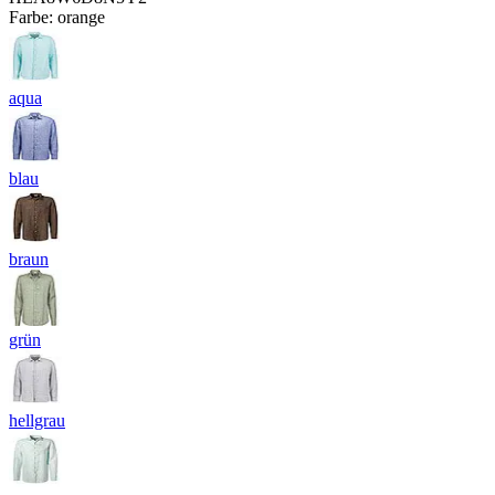
Farbe:
orange
aqua
blau
braun
grün
hellgrau