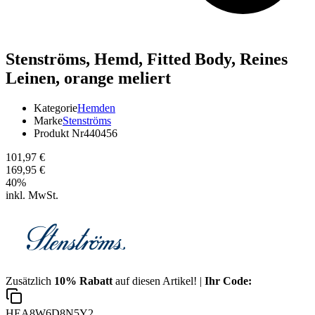
Stenströms,
Hemd, Fitted Body, Reines
Leinen, orange meliert
Kategorie
Hemden
Marke
Stenströms
Produkt Nr
440456
101,97 €
169,95 €
40
%
inkl. MwSt.
Zusätzlich
10% Rabatt
auf diesen Artikel! |
Ihr Code:
HEA8W6D8N5Y2