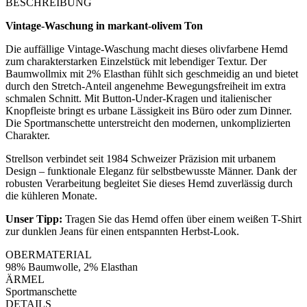
BESCHREIBUNG
Vintage-Waschung in markant-olivem Ton
Die auffällige Vintage-Waschung macht dieses olivfarbene Hemd
zum charakterstarken Einzelstück mit lebendiger Textur. Der
Baumwollmix mit 2% Elasthan fühlt sich geschmeidig an und bietet
durch den Stretch-Anteil angenehme Bewegungsfreiheit im extra
schmalen Schnitt. Mit Button-Under-Kragen und italienischer
Knopfleiste bringt es urbane Lässigkeit ins Büro oder zum Dinner.
Die Sportmanschette unterstreicht den modernen, unkomplizierten
Charakter.
Strellson verbindet seit 1984 Schweizer Präzision mit urbanem
Design – funktionale Eleganz für selbstbewusste Männer. Dank der
robusten Verarbeitung begleitet Sie dieses Hemd zuverlässig durch
die kühleren Monate.
Unser Tipp:
Tragen Sie das Hemd offen über einem weißen T-Shirt
zur dunklen Jeans für einen entspannten Herbst-Look.
OBERMATERIAL
98% Baumwolle, 2% Elasthan
ÄRMEL
Sportmanschette
DETAILS