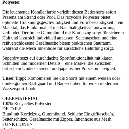
Polyester
Die leuchtende Korallenfarbe verleiht diesen Badeshorts sofort
Präsenz am Strand oder Pool. Das recycelte Polyester bietet
optimale Trocknungsgeschwindigkeit und Formbeständigkeit – ein
Material, das Funktionalität mit Nachhaltigkeitsverantwortung
verbindet. Der breite Gummibund mit Kordelzug sorgt für sicheren
Halt und lässt sich individuell anpassen. Seitentaschen und eine
reißverschlossene Gesäßtasche bieten praktischen Stauraum,
während die Mesh-Innenhose für zusätzliche Belüftung sorgt.
Superdry setzt auf durchdachte Sportfunktionalität mit klaren
Schnitten und modernen Details – eine Marke, die zwischen
britischem Understatement und japanischer Präzision navigiert.
Unser Tipp:
Kombinieren Sie die Shorts mit einem weißen oder
dunkelgrauen Rashguard und Badeschuhen für einen modernen
Wassersport-Look.
OBERMATERIAL
100% Recyceltes Polyester
DETAILS
Bund mit Kordelzug, Gummibund, Seitliche Eingrifftasche/n,
Seitenschlitze, Gesäßtasche mit Zipper, Innenhose aus Mesh
FUNKTIONEN