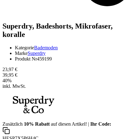
Superdry,
Badeshorts, Mikrofaser,
koralle
Kategorie
Bademoden
Marke
Superdry
Produkt Nr
459199
23,97 €
39,95 €
40
%
inkl. MwSt.
Zusätzlich
10% Rabatt
auf diesen Artikel! |
Ihr Code:
HESP7X5P6H4C